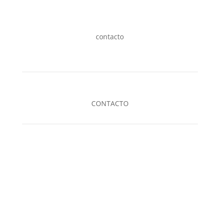
contacto
CONTACTO
DONDE ESTAMOS
Ruta 8 km 48, La Lonja, Pilar
Escribinos