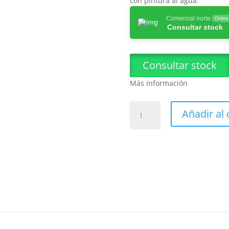
con pintura al agua.
Comercial norte
Online
Consultar stock
Consultar stock
Más información
Adhesil
Añadir al 
Sellador
Neutro
Blanco
cantidad