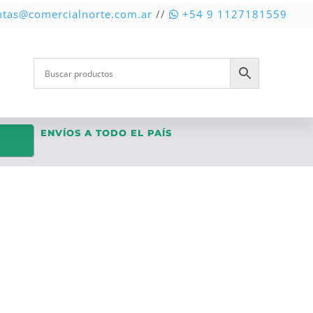
ntas@comercialnorte.com.ar
//
+54 9 1127181559
ENVÍOS A TODO EL PAÍS