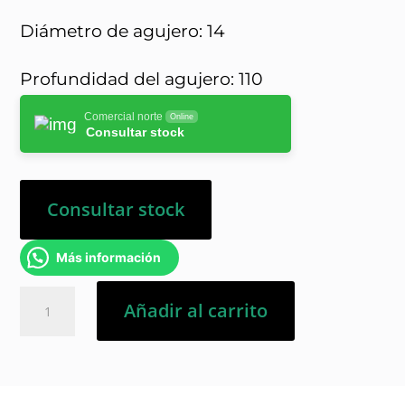
Diámetro de agujero: 14
Profundidad del agujero: 110
Comercial norte
Online
Consultar stock
Consultar stock
Más información
Ampolla
Añadir al carrito
Química
Fischer
Rm12
cantidad