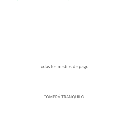
de
múltiples
producto
variantes.
Las
opciones
se
pueden
elegir
en
la
todos los medios de pago
página
de
producto
COMPRÁ TRANQUILO