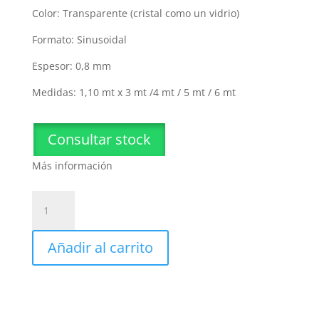
Color: Transparente (cristal como un vidrio)
Formato: Sinusoidal
Espesor: 0,8 mm
Medidas: 1,10 mt x 3 mt /4 mt / 5 mt / 6 mt
Consultar stock
Más información
Chapa
Policarbonato
Cristal
Añadir al carrito
Sinusoidal
X
Mt
cantidad