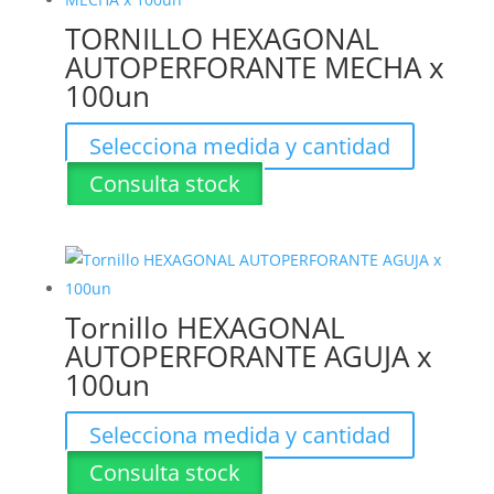
TORNILLO HEXAGONAL
AUTOPERFORANTE MECHA x
100un
Este
Selecciona medida y cantidad
producto
Consulta stock
tiene
múltiples
variantes.
Las
opciones
Tornillo HEXAGONAL
se
AUTOPERFORANTE AGUJA x
pueden
100un
elegir
en
Este
Selecciona medida y cantidad
la
producto
Consulta stock
página
tiene