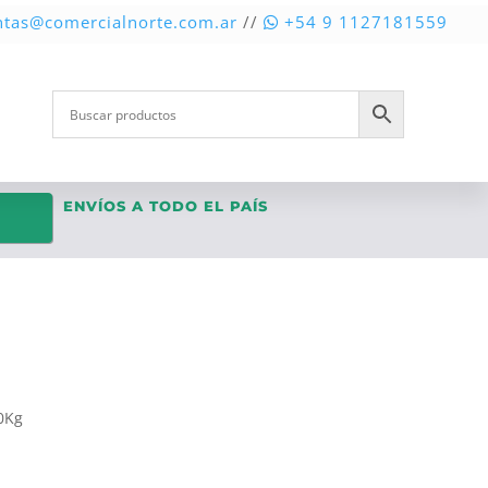
ntas@comercialnorte.com.ar
//
+54 9 1127181559
ENVÍOS A TODO EL PAÍS
00Kg