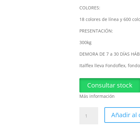
COLORES:
18 colores de línea y 600 colo
PRESENTACIÓN:
300kg
DEMORA DE 7 a 30 DÍAS HÁBI
Italflex lleva Fondoflex, fon
Consultar stock
Más información
Italflex
Añadir al 
Revestimiento
Acrílico
Anclaflex
300Kg