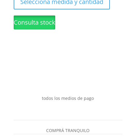
Selecciona medida y cantidad
página
tiene
de
múltiples
Consulta stock
producto
variantes.
Las
opciones
se
pueden
elegir
en
la
página
de
todos los medios de pago
producto
COMPRÁ TRANQUILO