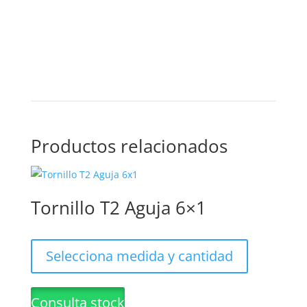
AGUJA
x
100un
cantidad
Productos relacionados
Tornillo T2 Aguja 6×1
Este
producto
Selecciona medida y cantidad
tiene
múltiples
Consulta stock
variantes.