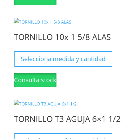
Las
opciones
se
pueden
TORNILLO 10x 1 5/8 ALAS
elegir
en
Este
la
producto
Selecciona medida y cantidad
página
tiene
de
múltiples
Consulta stock
producto
variantes.
Las
opciones
se
pueden
TORNILLO T3 AGUJA 6×1 1/2
elegir
en
Este
la
producto